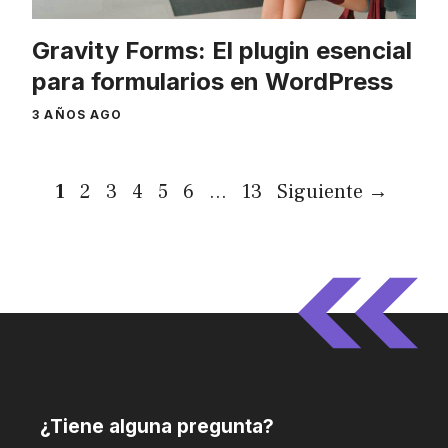
Gravity Forms: El plugin esencial
para formularios en WordPress
3 AÑOS AGO
Página
Página
Página
Página
Página
Página
Página
1
2
3
4
5
6
…
13
Siguiente
→
¿Tiene alguna pregunta?